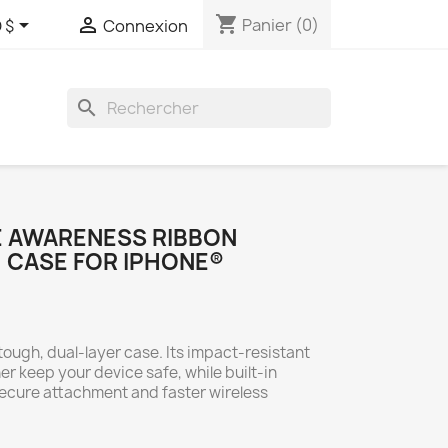
shopping_cart


Panier
(0)
 $
Connexion
search
E AWARENESS RIBBON
 CASE FOR IPHONE®
tough, dual-layer case. Its impact-resistant
er keep your device safe, while built-in
cure attachment and faster wireless