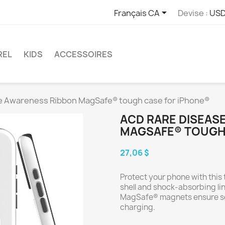

Français CA
Devise :
USD
REL
KIDS
ACCESSOIRES
e Awareness Ribbon MagSafe® tough case for iPhone®
ACD RARE DISEAS
MAGSAFE® TOUGH
27,06 $
Protect your phone with this 
shell and shock-absorbing lin
MagSafe® magnets ensure se
charging.