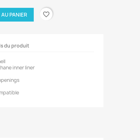
favorite_border
 AU PANIER
ls du produit
ell
hane inner liner
 openings
mpatible