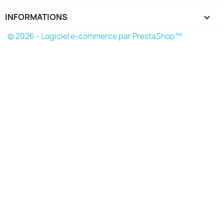
INFORMATIONS
keyboard_arrow_down
© 2026 - Logiciel e-commerce par PrestaShop™