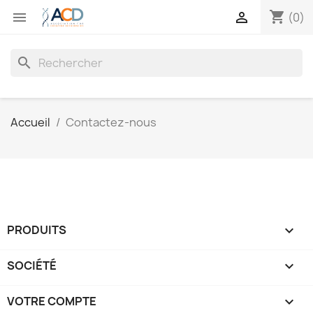
shopping_cart


(0)
search
Accueil
Contactez-nous
PRODUITS

SOCIÉTÉ

VOTRE COMPTE
