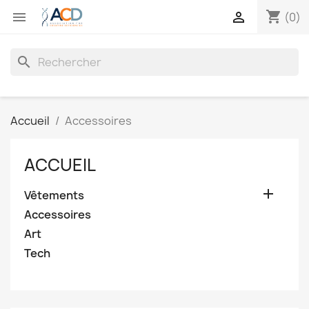
shopping_cart


(0)
search
Accueil
Accessoires
ACCUEIL

Vêtements
Accessoires
Art
Tech