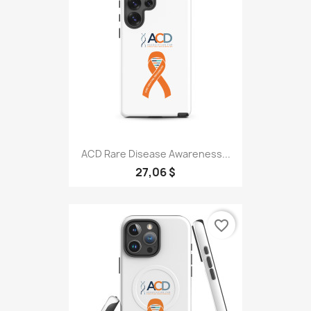
ACD Rare Disease Awareness...
27,06 $
favorite_border